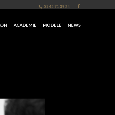
01 42 71 39 24
LON
ACADÉMIE
MODÈLE
NEWS