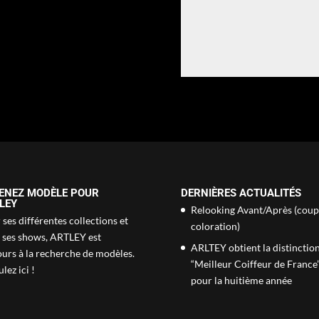
ENEZ MODÈLE POUR
DERNIÈRES ACTUALITÉS
LEY
Relooking Avant/Après (coup
ses différentes collections et
coloration)
 ses shows, ARTLEY est
ARLTEY obtient la distinctio
ours à la recherche de modèles.
“Meilleur Coiffeur de France
lez ici !
pour la huitième année