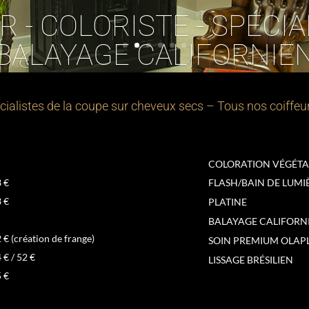
R - COLORISTE - SPÉCIA
BALAYAGE CALIFORNIE
cialistes de la coupe sur cheveux secs – Tous nos coiffeur
COLORATION VÉGÉTA
3 €
FLASH/BAIN DE LUMI
3 €
PLATINE
BALAYAGE CALIFORN
2 € (création de frange)
SOIN PREMIUM OLAP
 € / 52 €
LISSAGE BRÉSILIEN
5 €