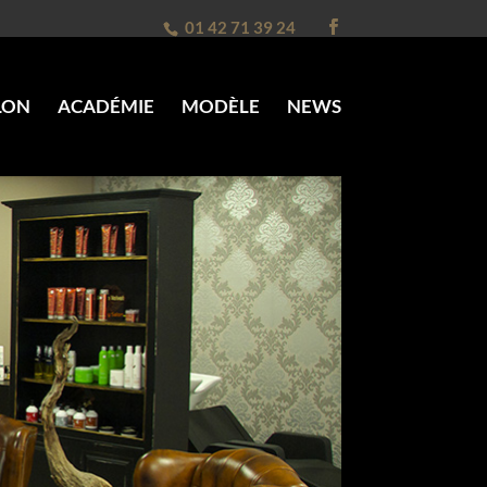
01 42 71 39 24
LON
ACADÉMIE
MODÈLE
NEWS