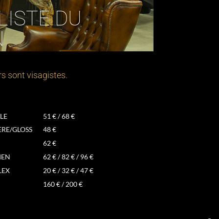
LISTE DU
N
s sont visagistes.
LE
51 € / 68 €
ÈRE/GLOSS
48 €
62 €
IEN
62 € / 82 € / 96 €
LEX
20 € / 32 € / 47 €
160 € / 200 €