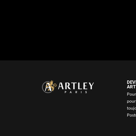
DEV
ART
Pour 
pour
touj
Postu