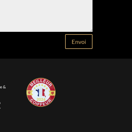
Envoi
e &
n
”