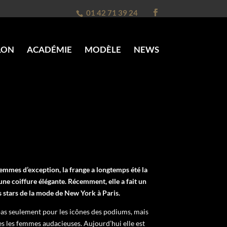
01 42 71 39 24
LON
ACADÉMIE
MODÈLE
NEWS
femmes d’exception, la frange a longtemps été la
une coiffure élégante.
Récemment, elle a fait un
s stars de la mode de New York à Paris.
 pas seulement pour les icônes des podiums, mais
es les femmes audacieuses. Aujourd’hui elle est