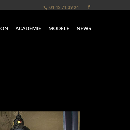
01 42 71 39 24
LON
ACADÉMIE
MODÈLE
NEWS