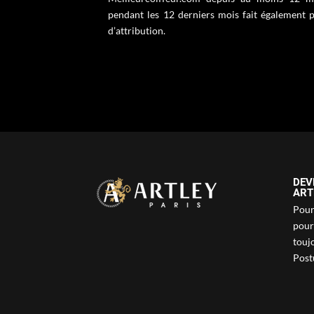
pendant les 12 derniers mois fait également pa
d’attribution.
DEV
ART
Pour 
pour
touj
Postu