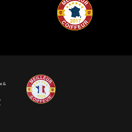
e &
n
”