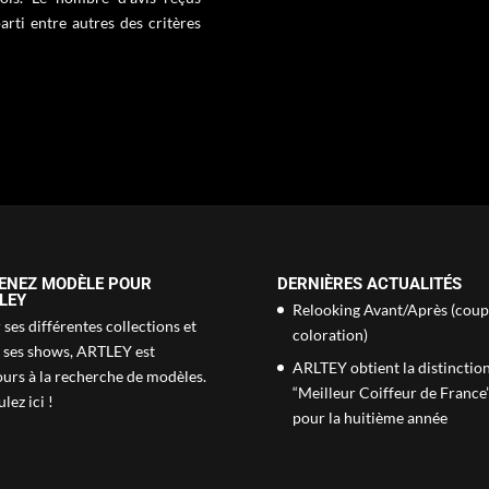
rti entre autres des critères
ENEZ MODÈLE POUR
DERNIÈRES ACTUALITÉS
LEY
Relooking Avant/Après (coup
ses différentes collections et
coloration)
 ses shows, ARTLEY est
ARLTEY obtient la distinctio
ours à la recherche de modèles.
“Meilleur Coiffeur de France
lez ici !
pour la huitième année