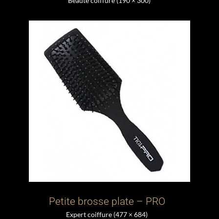
Beauté coiffure (190 × 300)
Petite brosse plate – PRO
Expert coiffure (477 × 684)